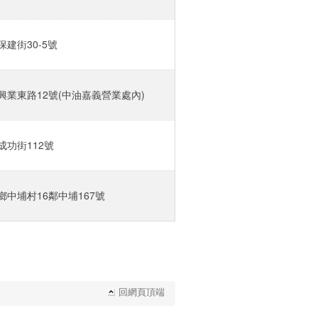
建街30-5號‎
業東路12號(中油嘉義營業處內)‎
功街112號‎
中埔村16鄰中埔167號‎
回網頁頂端