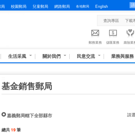
郵局
校園郵局
兒童郵局
網路郵局
English
各地郵局
查詢專區
下載
郵務業務
儲匯業務
壽險業
生活采風
關於我們
民意交流
業務與服務
:::
基金銷售郵局
請
嘉義郵局轄下全部縣市
總共
19
筆