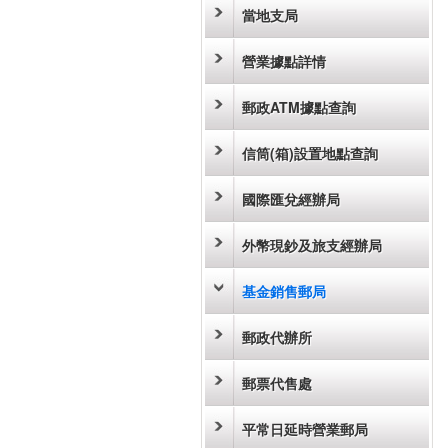
當地支局
營業據點詳情
郵政ATM據點查詢
信筒(箱)設置地點查詢
國際匯兌經辦局
外幣現鈔及旅支經辦局
基金銷售郵局
郵政代辦所
郵票代售處
平常日延時營業郵局