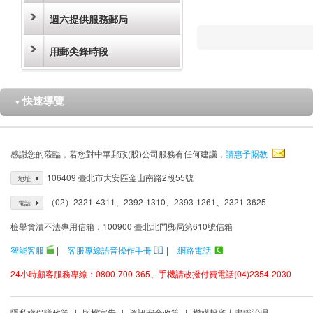
週六提供服務郵局
用郵尖鋒時段
快速導覽
▼
感謝您的蒞臨，若您對中華郵政(股)公司服務有任何建議，
請惠予賜教
106409 臺北市大安區金山南路2段55號
地址
（02）2321-4311、2392-1310、2393-1261、2321-3625
電話
檢舉貪瀆不法專用信箱：100900 臺北北門郵局第610號信箱
智能客服
|
客服專線語音操作手冊
|
網路電話
24小時顧客服務專線：0800-700-365、手機請改撥付費電話(04)2354-2030
隱私權保護政策
|
版權宣告
|
資訊安全政策
|
機構投資人盡職治理