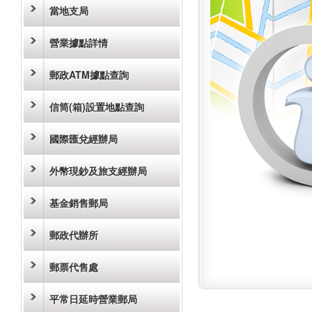
當地支局
營業據點詳情
郵政ATM據點查詢
信筒(箱)設置地點查詢
國際匯兌經辦局
外幣現鈔及旅支經辦局
基金銷售郵局
郵政代辦所
郵票代售處
平常日延時營業郵局