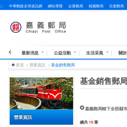
:::
中華郵政全球資訊網
網站導覽
企業郵局
校園郵局
兒童郵局
跳到主要內容區塊
最新消息
公益活動
生活采風
關於
首頁
>
營業資訊
>
基金銷售郵局
:::
:::
基金銷售郵
嘉義郵局轄下全部縣
營業資訊
總共
19
筆