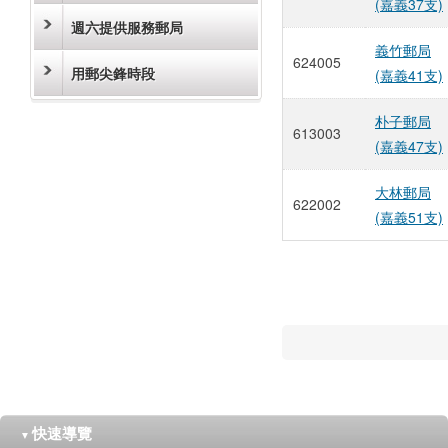
(嘉義37支)
週六提供服務郵局
義竹郵局
624005
用郵尖鋒時段
(嘉義41支)
朴子郵局
613003
(嘉義47支)
大林郵局
622002
(嘉義51支)
快速導覽
▼