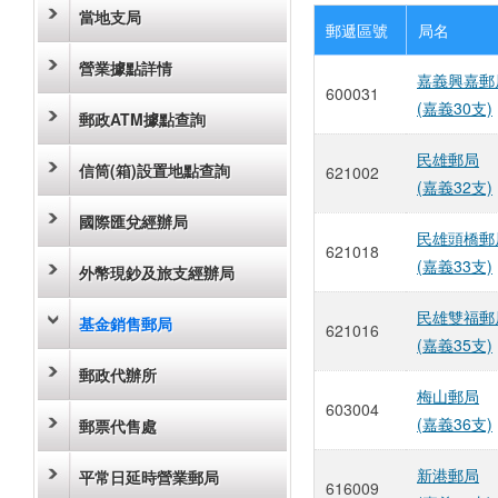
當地支局
郵遞區號
局名
營業據點詳情
嘉義興嘉郵
600031
(嘉義30支)
郵政ATM據點查詢
民雄郵局
信筒(箱)設置地點查詢
621002
(嘉義32支)
國際匯兌經辦局
民雄頭橋郵
621018
(嘉義33支)
外幣現鈔及旅支經辦局
民雄雙福郵
基金銷售郵局
621016
(嘉義35支)
郵政代辦所
梅山郵局
603004
(嘉義36支)
郵票代售處
新港郵局
平常日延時營業郵局
616009