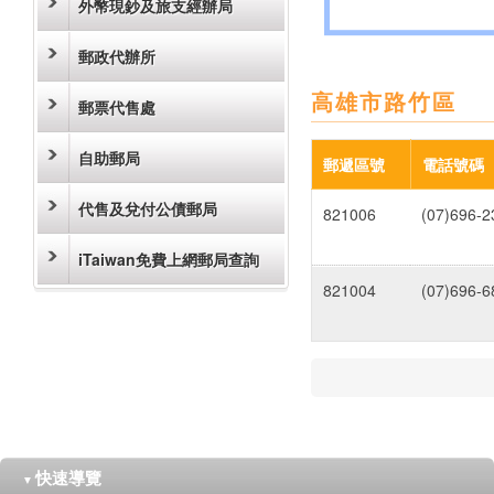
外幣現鈔及旅支經辦局
郵政代辦所
高雄市路竹區
郵票代售處
自助郵局
郵遞區號
電話號碼
代售及兌付公債郵局
821006
(07)696-2
iTaiwan免費上網郵局查詢
821004
(07)696-6
快速導覽
▼