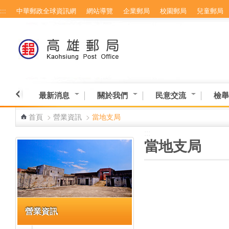
:::
中華郵政全球資訊網
網站導覽
企業郵局
校園郵局
兒童郵局
跳到主要內容區塊
最新消息
關於我們
民意交流
檢舉
首頁
>
營業資訊
>
當地支局
:::
:::
當地支局
營業資訊