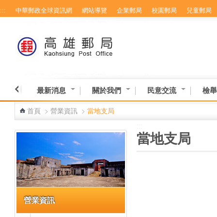
:::
中華郵政全球資訊網
網站導覽
企業郵局
校園郵局
兒童郵局
跳到主要內容區塊
最新消息
關於我們
民意交流
檢舉
首頁
>
營業資訊
>
當地支局
:::
:::
當地支局
營業資訊