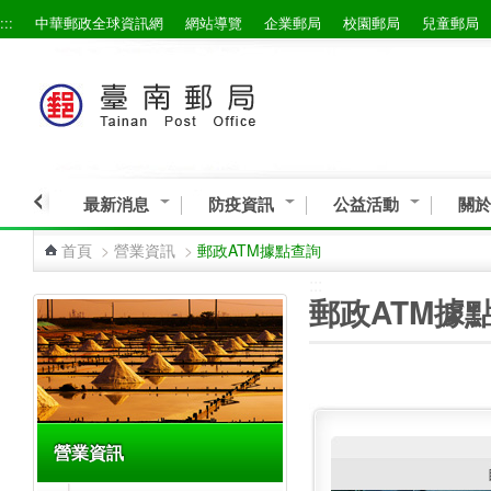
:::
中華郵政全球資訊網
網站導覽
企業郵局
校園郵局
兒童郵局
跳到主要內容區塊
最新消息
防疫資訊
公益活動
關於
首頁
>
營業資訊
>
郵政ATM據點查詢
:::
:::
郵政ATM據
營業資訊