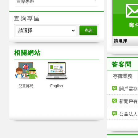
宣導專區
政風園地
查詢專區
郵
郵政志工專區
相關網站
答客問
活動
存簿業務
兒童郵局
English
開戶需存
新開戶有
公益法人