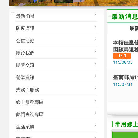
M
台南鹽田
台南安平
台南赤崁
:::
古堡
樓
:::
最新消
最新消息
防疫資訊
最
公益活動
本轄佳里佳里
因該局遷移
關於我們
115/08/05
民意交流
臺南郵局1
營業資訊
115/07/31
業務與服務
線上服務專區
熱門查詢專區
常用線
生活采風