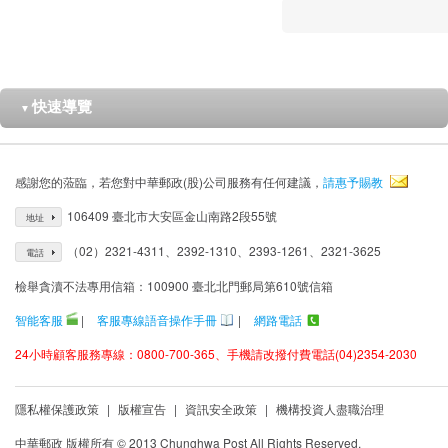
快速導覽
▼
感謝您的蒞臨，若您對中華郵政(股)公司服務有任何建議，
請惠予賜教
106409 臺北市大安區金山南路2段55號
地址
（02）2321-4311、2392-1310、2393-1261、2321-3625
電話
檢舉貪瀆不法專用信箱：100900 臺北北門郵局第610號信箱
智能客服
|
客服專線語音操作手冊
|
網路電話
24小時顧客服務專線：0800-700-365、手機請改撥付費電話(04)2354-2030
隱私權保護政策
|
版權宣告
|
資訊安全政策
|
機構投資人盡職治理
中華郵政 版權所有 © 2013 Chunghwa Post All Rights Reserved.