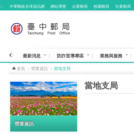
:::
中華郵政全球資訊網
網站導覽
企業郵局
校園郵局
兒童郵局
跳到主要內容區塊
最新消息
防詐宣導專區
業務與服務
首頁
>
營業資訊
>
當地支局
:::
:::
當地支局
營業資訊