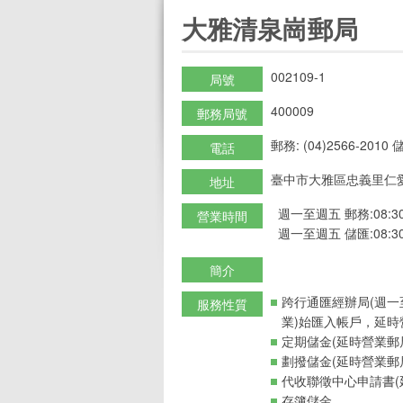
:::
大雅清泉崗郵局
002109-1
局號
400009
郵務局號
郵務: (04)2566-2010 儲
電話
臺中市大雅區忠義里仁愛
地址
週一至週五 郵務:08:30-12
營業時間
週一至週五 儲匯:08:30-12
簡介
跨行通匯經辦局(週一
服務性質
業)始匯入帳戶，延時
定期儲金(延時營業郵
劃撥儲金(延時營業郵
代收聯徵中心申請書(
存簿儲金