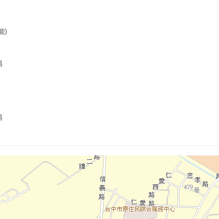
能)
局
局