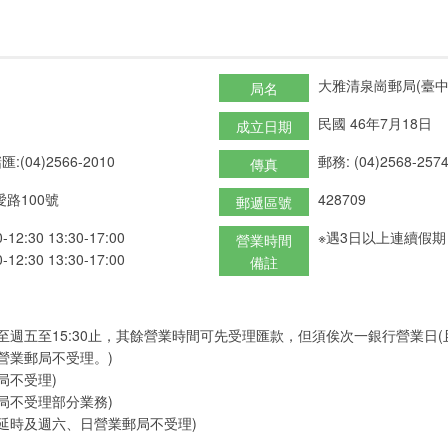
大雅清泉崗郵局(臺中
局名
民國 46年7月18日
成立日期
匯:(04)2566-2010
郵務: (04)2568-257
傳真
路100號
428709
郵遞區號
:30 13:30-17:00
※遇3日以上連續假
營業時間
:30 13:30-17:00
備註
至週五至15:30止，其餘營業時間可先受理匯款，但須俟次一銀行營業日
營業郵局不受理。)
局不受理)
局不受理部分業務)
延時及週六、日營業郵局不受理)