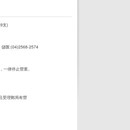
9支)
4 儲匯:(04)2568-2574
期，一律停止營業。
(且受理郵局有營