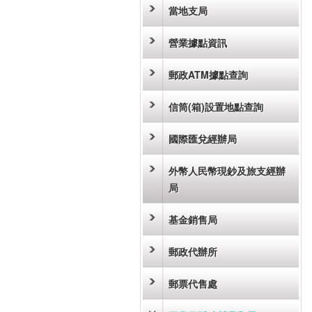
當地支局
營業據點資訊
郵政ATM據點查詢
信筒(箱)設置地點查詢
國際匯兌經辦局
外幣人民幣現鈔及旅支經辦
局
基金銷售局
郵政代辦所
郵票代售處