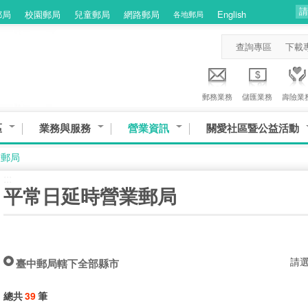
郵局
校園郵局
兒童郵局
網路郵局
English
各地郵局
查詢專區
下載
郵務業務
儲匯業務
壽險業
區
業務與服務
營業資訊
關愛社區暨公益活動
業郵局
:::
平常日延時營業郵局
請
臺中郵局轄下全部縣市
總共
39
筆