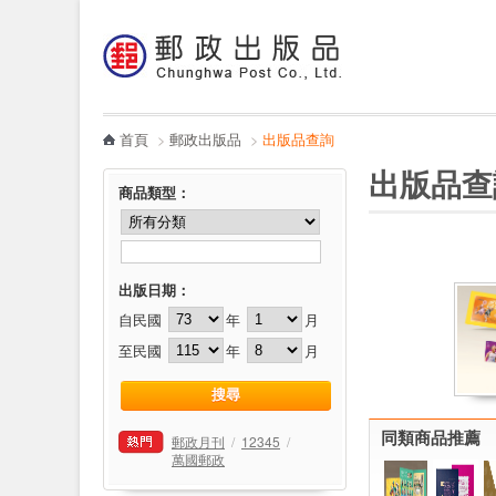
:::
跳到主要內容區塊
電子書
哪裡買
首頁
>
郵政出版品
>
出版品查詢
:::
:::
出版品查
商品類型
：
出版日期：
自民國
年
月
至民國
年
月
同類商品推薦
郵政月刊
/
12345
/
萬國郵政