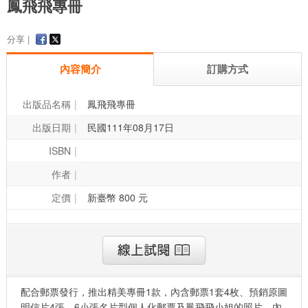
鳳飛飛專冊
分享 |
內容簡介
訂購方式
出版品名稱
鳳飛飛專冊
出版日期
民國111年08月17日
ISBN
作者
定價
新臺幣 800 元
配合郵票發行，推出精美專冊1款，內含郵票1套4枚、預銷原圖
明信片4張、6小張名片型個人化郵票及鳳飛飛小姐的照片，內