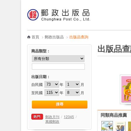
:::
跳到主要內容區塊
電子書
哪裡買
首頁
>
郵政出版品
>
出版品查詢
:::
:::
出版品查
商品類型
：
出版日期：
自民國
年
月
至民國
年
月
同類商品推薦
郵政月刊
/
12345
/
萬國郵政