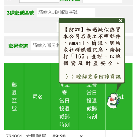
3碼郵遞區號
郵局查詢
主要
都市
區域
郵
間互
互寄
遞
寄
當日
局名
備註
區
當日
投遞
號
投遞
截郵
截郵
時刻
時刻
734001
六甲郵局
09:30
x