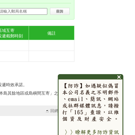
區域互寄
備註
投遞截郵時刻
投遞時效承諾。
本島其餘地區或島嶼間互寄」之快捷郵
回網頁頂端