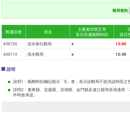
郵局查詢
主要都市間互寄
郵遞區號
局名
當日投遞截郵時刻
當日
436720
清水南社郵局
x
13:00
436713
清水郵局
x
12:40
說明
說明1：截郵時刻欄位顯示「X」者，表示該郵局不提供該時段之
說明2：臺東縣、花蓮縣、澎湖縣、金門縣及連江縣等區域適用「
件時效承諾。