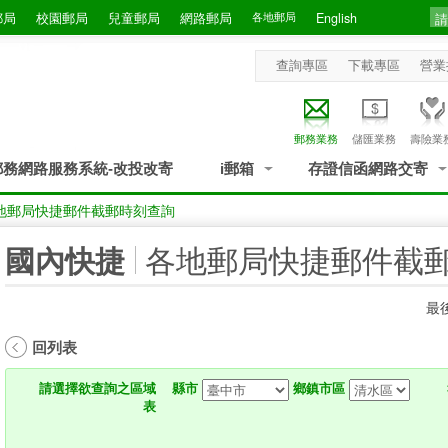
郵局
校園郵局
兒童郵局
網路郵局
各地郵局
English
查詢專區
下載專區
營業
郵務業務
儲匯業務
壽險業
郵務網路服務系統-改投改寄
i郵箱
存證信函網路交寄
地郵局快捷郵件截郵時刻查詢
:::
各地郵局快捷郵件截
國內快捷
最後
回列表
請選擇欲查詢之區域
縣市
鄉鎮市區
表