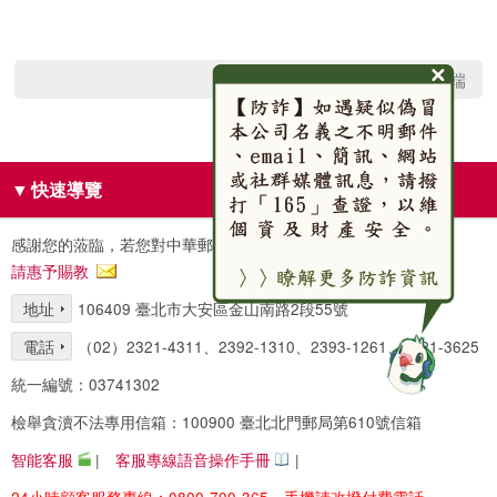
回網頁頂端
▼
快速導覽
感謝您的蒞臨，若您對中華郵政(股)公司服務有任何建議，
請惠予賜教
地址
106409 臺北市大安區金山南路2段55號
電話
（02）2321-4311、2392-1310、2393-1261、2321-3625
統一編號：03741302
檢舉貪瀆不法專用信箱：100900 臺北北門郵局第610號信箱
智能客服
|
客服專線語音操作手冊
|