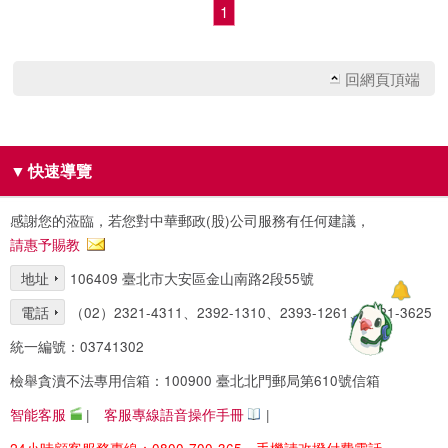
1
回網頁頂端
▼
快速導覽
感謝您的蒞臨，若您對中華郵政(股)公司服務有任何建議，
請惠予賜教
地址
106409 臺北市大安區金山南路2段55號
電話
（02）2321-4311、2392-1310、2393-1261、2321-3625
統一編號：03741302
檢舉貪瀆不法專用信箱：100900 臺北北門郵局第610號信箱
智能客服
|
客服專線語音操作手冊
|