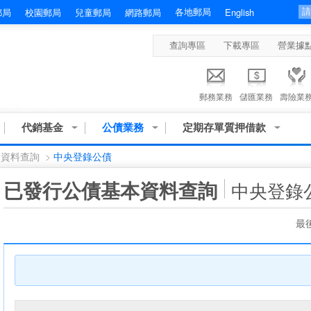
各地郵局
郵局
校園郵局
兒童郵局
網路郵局
English
查詢專區
下載專區
營業據
郵務業務
儲匯業務
壽險業
代銷基金
公債業務
定期存單質押借款
本資料查詢
>
中央登錄公債
:::
已發行公債基本資料查詢
中央登錄
最後