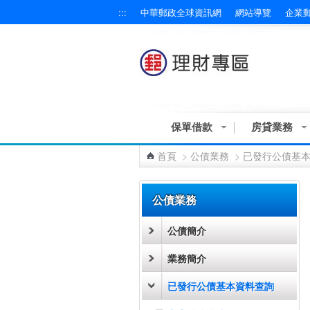
:::
中華郵政全球資訊網
網站導覽
企業
跳到主要內容區塊
保單借款
房貸業務
首頁
>
公債業務
>
已發行公債基
:::
公債業務
公債簡介
業務簡介
已發行公債基本資料查詢