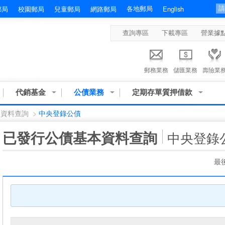
各地郵局
郵局
校園郵局
兒童郵局
網路郵局
English
查詢專區
下載專區
營業據
郵務業務
儲匯業務
壽險業
代銷基金
公債業務
定期存單質押借款
本資料查詢
>
中央登錄公債
:::
已發行公債基本資料查詢
中央登錄
最後