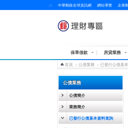
:::
中華郵政全球資訊網
網站導覽
企業
跳到主要內容區塊
保單借款
房貸業務
首頁
>
公債業務
>
已發行公債基
:::
公債業務
公債簡介
業務簡介
已發行公債基本資料查詢