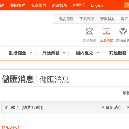
郵局
校園郵局
兒童郵局
網路郵局
各地郵局
English
查詢專區
下載專區
營業據點
客戶
郵務業務
儲匯業務
壽險業
劃撥儲金
外匯業務
國內匯兌
其他服務
:::
儲匯消息
儲匯消息
最後
81-90 則 (總共139則)
最新消息
114/04/01