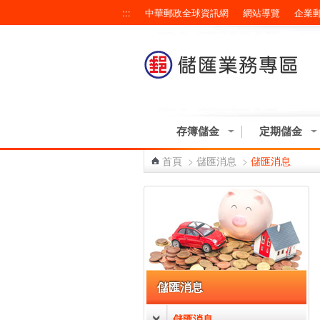
跳到主要內容區塊
:::
中華郵政全球資訊網
網站導覽
企業
存簿儲金
定期儲金
首頁
>
儲匯消息
>
儲匯消息
:::
儲匯消息
儲匯消息