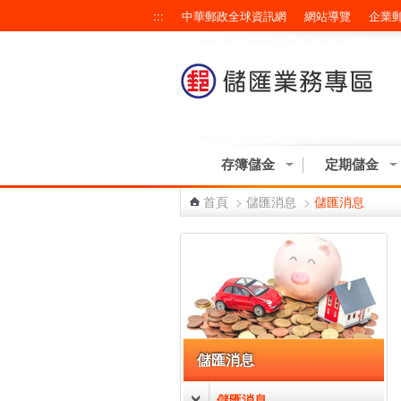
跳到主要內容區塊
:::
中華郵政全球資訊網
網站導覽
企業
存簿儲金
定期儲金
首頁
>
儲匯消息
>
儲匯消息
:::
儲匯消息
儲匯消息