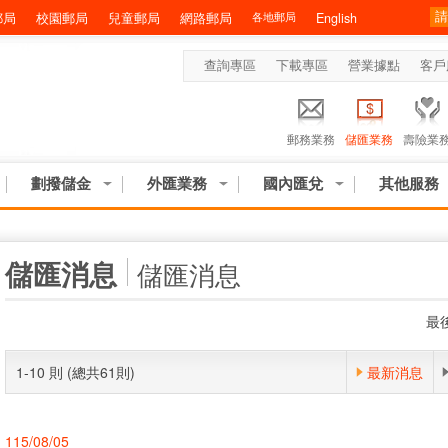
郵局
校園郵局
兒童郵局
網路郵局
各地郵局
English
查詢專區
下載專區
營業據點
客戶
郵務業務
儲匯業務
壽險業
劃撥儲金
外匯業務
國內匯兌
其他服務
:::
儲匯消息
儲匯消息
最後
1-10 則 (總共61則)
最新消息
115/08/05