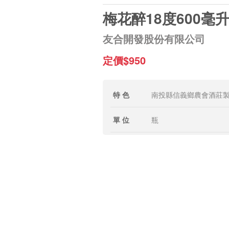
梅花醉18度600毫
友合開發股份有限公司
定價$950
特 色
南投縣信義鄉農會酒莊
單 位
瓶