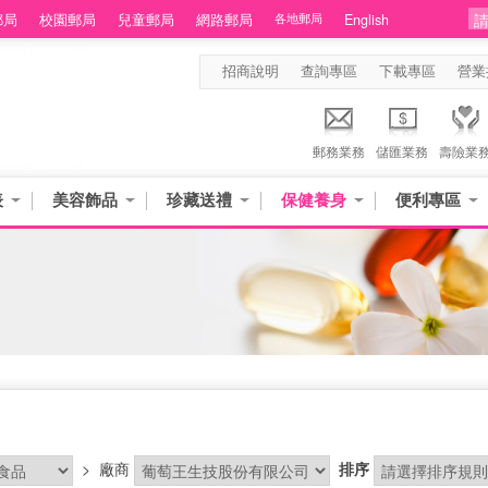
郵局
校園郵局
兒童郵局
網路郵局
各地郵局
English
招商說明
查詢專區
下載專區
營業
郵務業務
儲匯業務
壽險業
表
美容飾品
珍藏送禮
保健養身
便利專區
>
廠商
排序