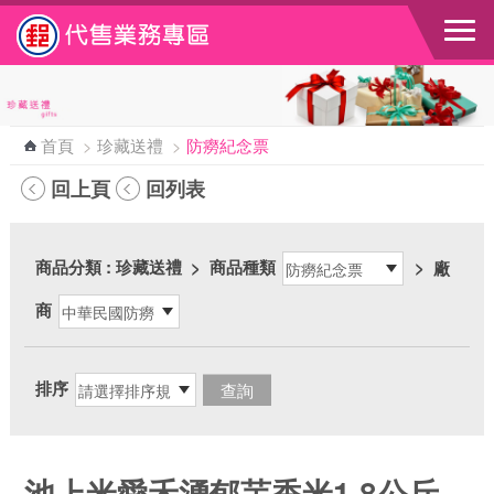
跳到主要內容區塊
首頁
>
珍藏送禮
>
防癆紀念票
回上頁
回列表
商品分類
: 珍藏送禮
>
商品種類
>
廠
商
排序
池上米愛禾湧郁芋香米1.8公斤