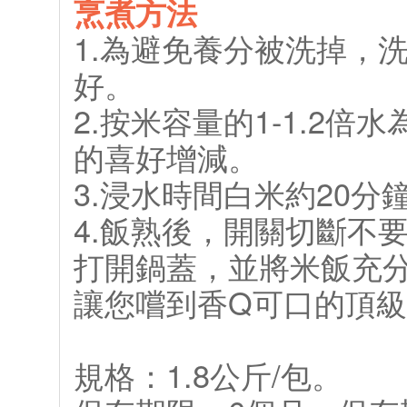
烹煮方法
1.為避免養分被洗掉，
好。
2.按米容量的1-1.2
的喜好增減。
3.浸水時間白米約20
4.飯熟後，開關切斷不
打開鍋蓋，並將米飯充
讓您嚐到香Q可口的頂
規格：1.8公斤/包。