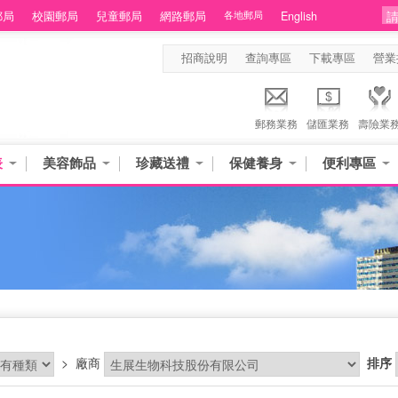
郵局
校園郵局
兒童郵局
網路郵局
各地郵局
English
招商說明
查詢專區
下載專區
營業
郵務業務
儲匯業務
壽險業
表
美容飾品
珍藏送禮
保健養身
便利專區
品
>
廠商
排序