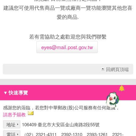
建議您可使用代售商品一覽或廠商一覽功能瀏覽其他您喜
愛的商品.
若有需協助之處歡迎您與我們聯繫
eyes@mail.post.gov.tw
回網頁頂端
▼
快速導覽
感謝您的蒞臨，若您對中華郵政(股)公司服務有任何建議，
請惠予賜教
地址
106409 臺北市大安區金山南路2段55號
電話
（02）2321-4311、2392-1310、2393-1261、2321-