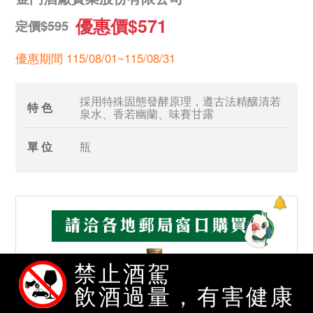
優惠價$571
定價$595
優惠期間 115/08/01~115/08/31
採用特殊固態發酵原理，遵古法精釀清若
特 色
泉水、香若幽蘭、味賽甘露
單 位
瓶
禁止酒駕
飲酒過量，有害健康