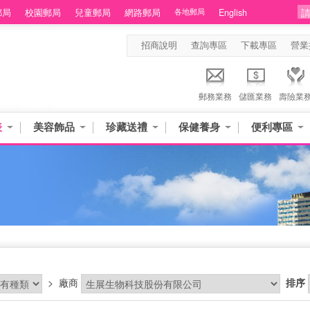
郵局
校園郵局
兒童郵局
網路郵局
各地郵局
English
招商說明
查詢專區
下載專區
營業
郵務業務
儲匯業務
壽險業
表
美容飾品
珍藏送禮
保健養身
便利專區
品
>
廠商
排序