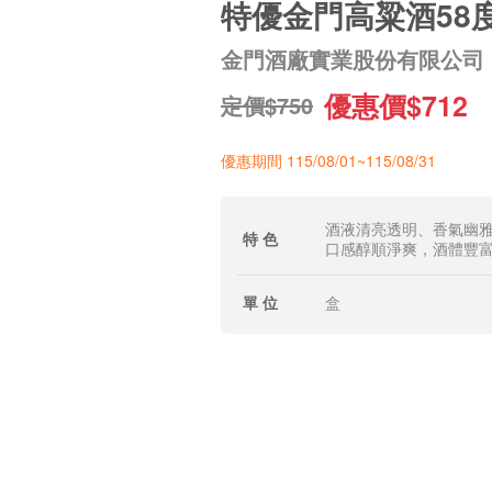
特優金門高粱酒58
金門酒廠實業股份有限公司
優惠價$712
定價$750
優惠期間 115/08/01~115/08/31
酒液清亮透明、香氣幽
特 色
口感醇順淨爽，酒體豐
單 位
盒