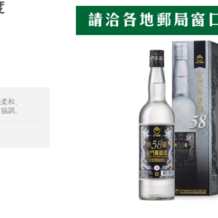
度
雅柔和、
富協調。