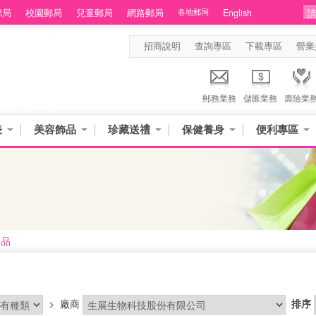
郵局
校園郵局
兒童郵局
網路郵局
各地郵局
English
招商說明
查詢專區
下載專區
營業
郵務業務
儲匯業務
壽險業
表
美容飾品
珍藏送禮
保健養身
便利專區
商品
>
廠商
排序