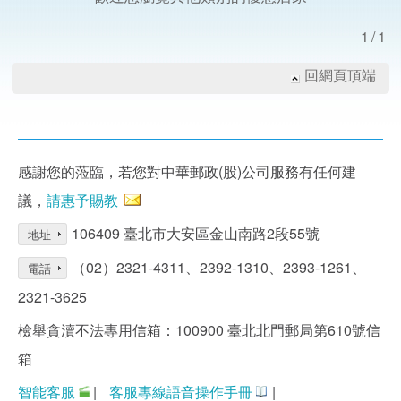
1/1
回網頁頂端
感謝您的蒞臨，若您對中華郵政(股)公司服務有任何建
議，
請惠予賜教
106409 臺北市大安區金山南路2段55號
地址
（02）2321-4311、2392-1310、2393-1261、
電話
2321-3625
檢舉貪瀆不法專用信箱：100900 臺北北門郵局第610號信
箱
智能客服
|
客服專線語音操作手冊
|