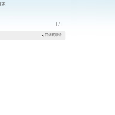
店家
1/1
回網頁頂端