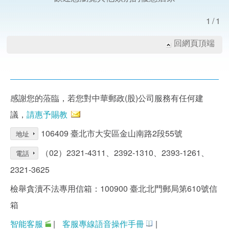
1/1
回網頁頂端
感謝您的蒞臨，若您對中華郵政(股)公司服務有任何建
議，
請惠予賜教
106409 臺北市大安區金山南路2段55號
地址
（02）2321-4311、2392-1310、2393-1261、
電話
2321-3625
檢舉貪瀆不法專用信箱：100900 臺北北門郵局第610號信
箱
智能客服
|
客服專線語音操作手冊
|