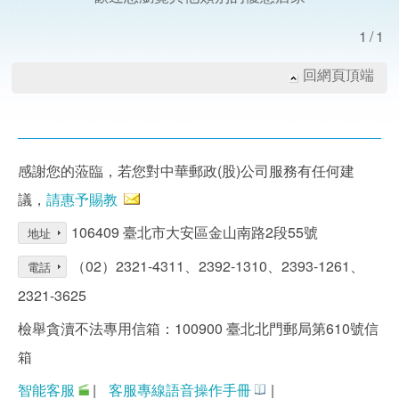
1/1
回網頁頂端
感謝您的蒞臨，若您對中華郵政(股)公司服務有任何建
議，
請惠予賜教
106409 臺北市大安區金山南路2段55號
地址
（02）2321-4311、2392-1310、2393-1261、
電話
2321-3625
檢舉貪瀆不法專用信箱：100900 臺北北門郵局第610號信
箱
智能客服
|
客服專線語音操作手冊
|