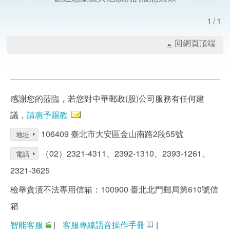
1/1
回網頁頂端
感謝您的蒞臨，若您對中華郵政(股)公司服務有任何建
議，
請惠予賜教
106409 臺北市大安區金山南路2段55號
地址
（02）2321-4311、2392-1310、2393-1261、
電話
2321-3625
檢舉貪瀆不法專用信箱：100900 臺北北門郵局第610號信
箱
智能客服
|
客服專線語音操作手冊
|