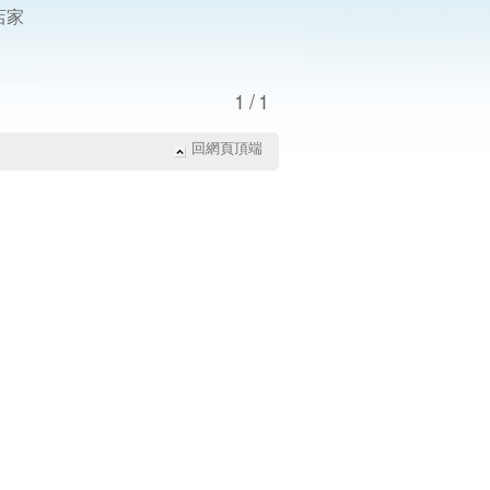
店家
1/1
回網頁頂端