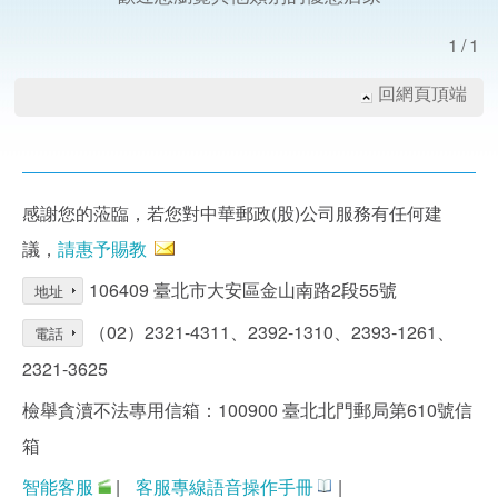
1/1
回網頁頂端
感謝您的蒞臨，若您對中華郵政(股)公司服務有任何建
議，
請惠予賜教
106409 臺北市大安區金山南路2段55號
地址
（02）2321-4311、2392-1310、2393-1261、
電話
2321-3625
檢舉貪瀆不法專用信箱：100900 臺北北門郵局第610號信
箱
智能客服
|
客服專線語音操作手冊
|