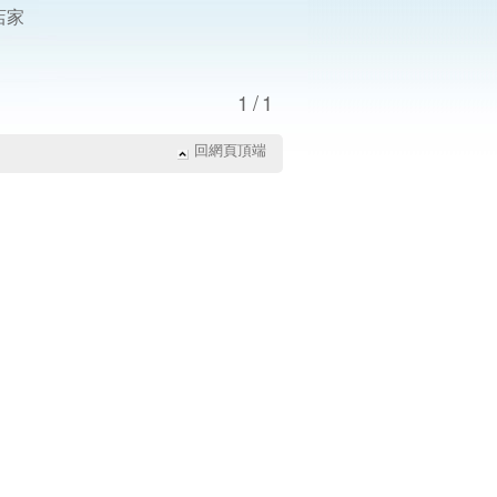
店家
1/1
回網頁頂端