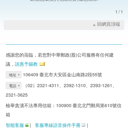
1/1
回網頁頂端
感謝您的蒞臨，若您對中華郵政(股)公司服務有任何建
議，
請惠予賜教
106409 臺北市大安區金山南路2段55號
地址
（02）2321-4311、2392-1310、2393-1261、
電話
2321-3625
檢舉貪瀆不法專用信箱：100900 臺北北門郵局第610號信
箱
智能客服
|
客服專線語音操作手冊
|