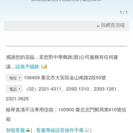
1/1
回網頁頂端
感謝您的蒞臨，若您對中華郵政(股)公司服務有任何建
議，
請惠予賜教
106409 臺北市大安區金山南路2段55號
地址
（02）2321-4311、2392-1310、2393-1261、
電話
2321-3625
檢舉貪瀆不法專用信箱：100900 臺北北門郵局第610號信
箱
智能客服
|
客服專線語音操作手冊
|