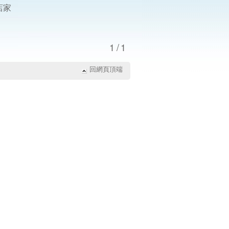
店家
1/1
回網頁頂端