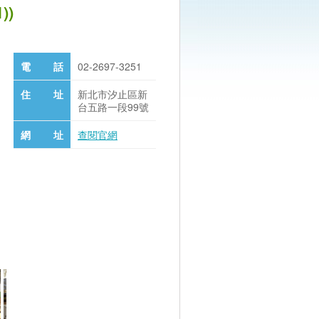
))
電 話
02-2697-3251
住 址
新北市汐止區新
台五路一段99號
網 址
查閱官網