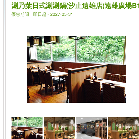
涮乃葉日式涮涮鍋(汐止遠雄店(遠雄廣場B1
優惠期間：即日起 - 2027-05-31