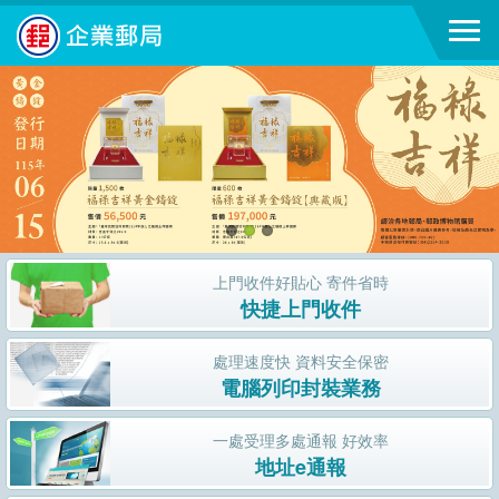
跳到主要內容區塊
上門收件好貼心 寄件省時
快捷上門收件
處理速度快 資料安全保密
電腦列印封裝業務
一處受理多處通報 好效率
地址e通報