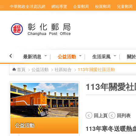
:::
中華郵政全球資訊網
網站導覽
企業郵局
校園郵局
兒童郵局
跳到主要內容區塊
最新消息
公益活動
生活采風
關於
首頁
>
公益活動
>
社區結合
>
113年關愛社區活動
:::
:::
113年關愛
回上頁
回列表
公益活動
113年寒冬送暖熱