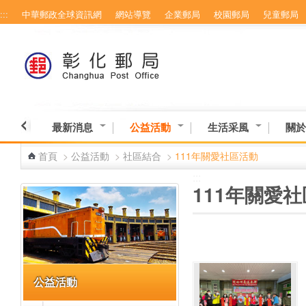
:::
中華郵政全球資訊網
網站導覽
企業郵局
校園郵局
兒童郵局
跳到主要內容區塊
最新消息
公益活動
生活采風
關於
首頁
>
公益活動
>
社區結合
>
111年關愛社區活動
:::
:::
111年關愛
公益活動