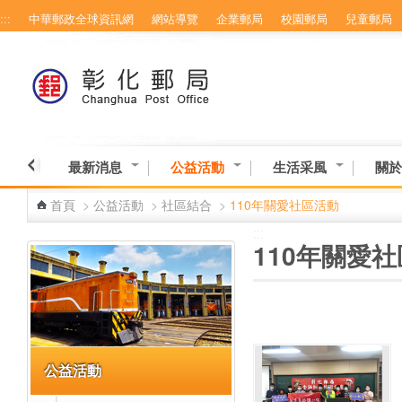
:::
中華郵政全球資訊網
網站導覽
企業郵局
校園郵局
兒童郵局
跳到主要內容區塊
最新消息
公益活動
生活采風
關於
首頁
>
公益活動
>
社區結合
>
110年關愛社區活動
:::
:::
110年關愛
公益活動