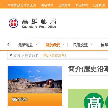
:::
中華郵政全球資訊網
網站導覽
企業郵局
校園郵局
兒童郵局
跳到主要內容區塊
最新消息
關於我們
民意交流
檢舉
首頁
>
關於我們
>
簡介(歷史沿革)
:::
:::
簡介(歷史沿革
關於我們