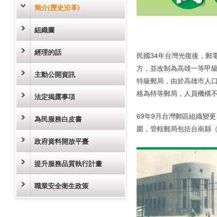
簡介(歷史沿革)
組織圖
經理的話
民國34年台灣光復後，郵
方，並改制為高雄一等甲級
主動公開資訊
特級郵局，由於高雄市人口
格為特等郵局，人員機構
法定揭露事項
69年9月台灣郵區組織變
為民服務白皮書
圍，管轄郵局包括台南縣
政府資料開放平臺
提升服務品質執行計畫
職業安全衛生政策