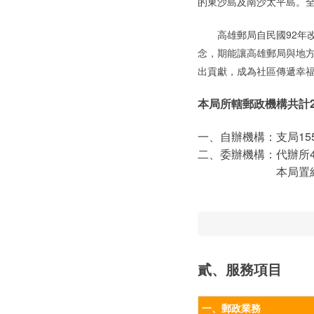
的東沙島及南沙太平島。全區
高雄郵局自民國92年改
念，期能讓高雄郵局與地
出貢獻，成為社區傳遞幸
本局所轄郵政機構共計2
一、自辦機構：
支局15
二、委辦機構：
代辦所
本局置
貳、服務項目
一、郵政業務