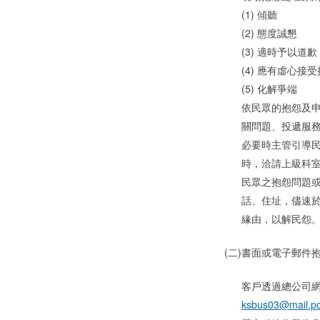
(1) 傾聽
(2) 態度誠懇
(3) 適時予以道歉
(4) 應有虛心接
(5) 化解爭端
依民眾的抱怨及
關問題、投遞服
必要時主管引導
時，洽請上級科
民眾之抱怨問題
話、住址，儘速
緣由，以解民怨
(二)
書面或電子郵件
客戶透過總公司
ksbus03@mail.po