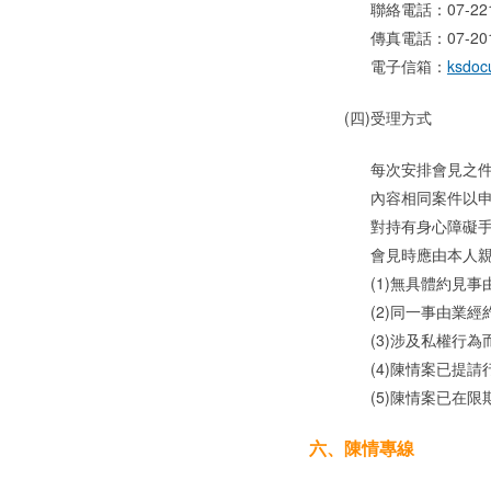
聯絡電話：07-221-
傳真電話：07-201
電子信箱：
ksdoc
(四)
受理方式
每次安排會見之
內容相同案件以
對持有身心障礙手
會見時應由本人
(1)無具體約見
(2)同一事由業
(3)涉及私權行
(4)陳情案已提
(5)陳情案已在
六、
陳情專線