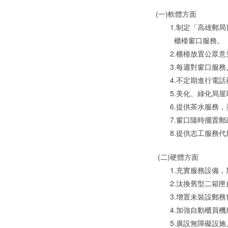
(一)軟體方面
1.制定「高雄郵局窗口
櫃檯窗口服務。
2.櫃檯放置公眾意見
3.每週對窗口服務人員
4.不定期進行電話禮
5.美化、綠化局屋環
6.提供茶水服務，並
7.窗口隨時擺置郵政
8.提供志工服務代用
(二)硬體方面
1.充實服務設備，加
2.汰換舊型二箱匣自提
3.增置未裝設郵務窗
4.加強自動櫃員機服
5.廣設無障礙設施、