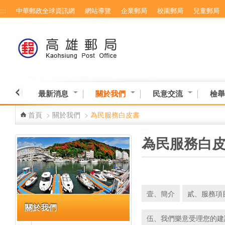
:::
中華郵政全球資訊網
網站導覽
企業郵局
校園郵局
兒童郵局
跳到主要內容區塊
最新消息
關於我們
民意交流
檢舉
首頁
>
關於我們
>
為民服務白皮書
:::
:::
為民服務白
壹、簡介
貳、服務項
關於我們
伍、我們樂意受理您的建