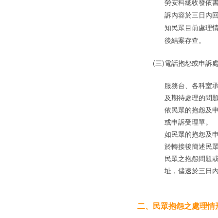
勞安科總收發依
訴內容於三日內
知民眾目前處理
後結案存查。
(三)
電話抱怨或申訴
服務台、各科室
及期待處理的問
依民眾的抱怨及
或申訴受理單。
如民眾的抱怨及
於轉接後簡述民
民眾之抱怨問題
址，儘速於三日
二、
民眾抱怨之處理情