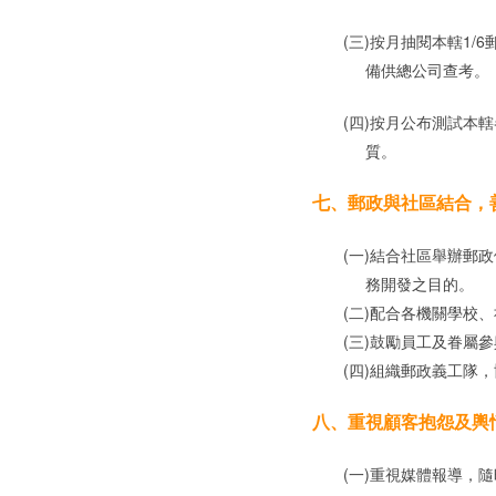
(三)按月抽閱本轄1/6
備供總公司查考。
(四)按月公布測試本轄
質。
七、郵政與社區結合，
(一)結合社區舉辦郵政
務開發之目的。
(二)配合各機關學校、
(三)鼓勵員工及眷屬參
(四)組織郵政義工隊，
八、重視顧客抱怨及輿
(一)重視媒體報導，隨