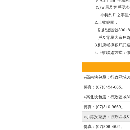
(3)支局及客戶要求
非特約戶之零星包裹須於
2.上收範圍：
以郵遞區號800~807、 8
戶及零星大宗戶為服
3.到府輔導客戶託運單
4.上收聯絡方式：依
※高南快包股：行政區域800
傳真：(07)3454-665。
※高北快包股：行政區域807、
傳真：(07)310-9669。
※小港投遞股：行政區域8
傳真：(07)806-4621。