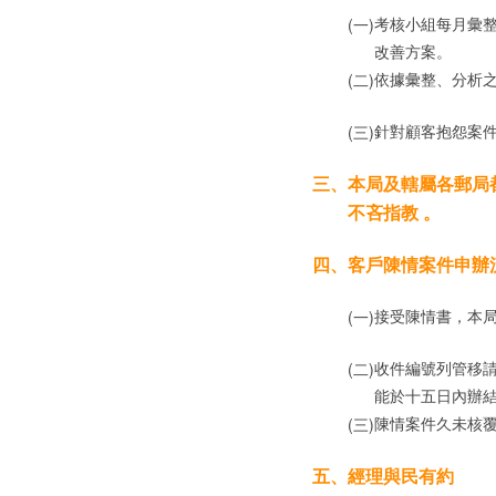
考核小組每月彙
(一)
改善方案。
依據彙整、分析之
(二)
針對顧客抱怨案
(三)
三、
本局及轄屬各郵局
不吝指教
。
四、
客戶陳情案件申辦
接受陳情書，本
(一)
收件編號列管移
(二)
能於十五日內辦
陳情案件久未核
(三)
五、
經理與民有約