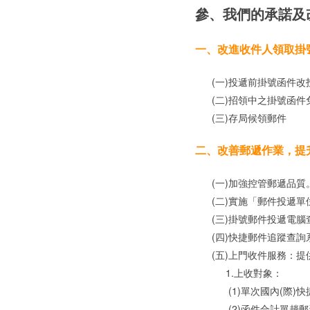
參、我們的承諾及
一、改進收件人領取掛
(一)投遞前掛號函件改
(二)招領中之掛號函件
(三)存局候領郵件
二、改善郵遞作業，提
(一)加強控管郵遞品質
(二)實施「郵件投遞單
(三)掛號郵件投遞電腦
(四)快捷郵件追蹤查詢
(五)上門收件服務：提
1.上收對象：
(1)單次國內(際)快捷
(2)函件合計單趟郵資1