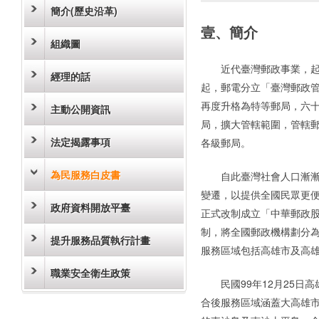
簡介(歷史沿革)
壹、簡介
組織圖
近代臺灣郵政事業，起自
經理的話
起，郵電分立「臺灣郵政
再度升格為特等郵局，六
主動公開資訊
局，擴大管轄範圍，管轄
法定揭露事項
各級郵局。
為民服務白皮書
自此臺灣社會人口漸漸集
變遷，以提供全國民眾更
政府資料開放平臺
正式改制成立「中華郵政
制，將全國郵政機構劃分
提升服務品質執行計畫
服務區域包括高雄市及高雄
職業安全衛生政策
民國99年12月25日高
合後服務區域涵蓋大高雄市