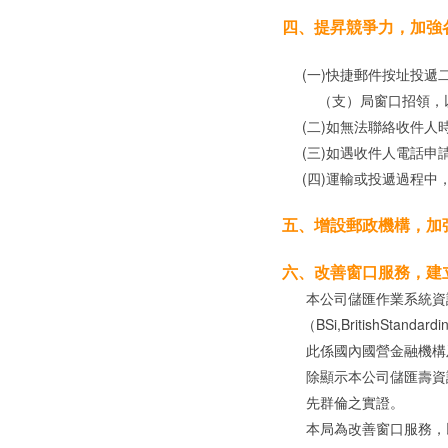
四、提昇競爭力，加強
(一)快捷郵件按址投遞
（支）局窗口招領，以
(二)如無法聯絡收件人
(三)如遇收件人電話申
(四)運輸或投遞過程中
五、增設郵政機構，加
六、改善窗口服務，建
本公司儲匯作業系統資訊
（BSi,BritishStanda
此係國內國營金融機構及全
除顯示本公司儲匯壽資訊
先群倫之實證。
本局為改善窗口服務，以