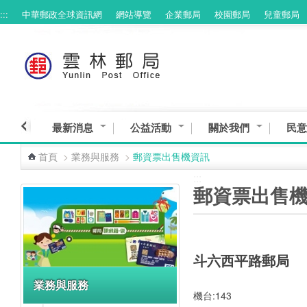
:::
中華郵政全球資訊網
網站導覽
企業郵局
校園郵局
兒童郵局
跳到主要內容區塊
最新消息
公益活動
關於我們
民意
首頁
>
業務與服務
>
郵資票出售機資訊
:::
:::
郵資票出售
斗六西平路郵局
業務與服務
機台:143