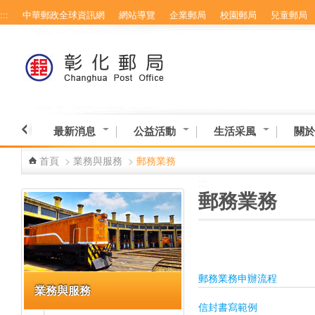
:::
中華郵政全球資訊網
網站導覽
企業郵局
校園郵局
兒童郵局
跳到主要內容區塊
最新消息
公益活動
生活采風
關於
首頁
>
業務與服務
>
郵務業務
:::
:::
郵務業務
郵務業務申辦流程
業務與服務
信封書寫範例