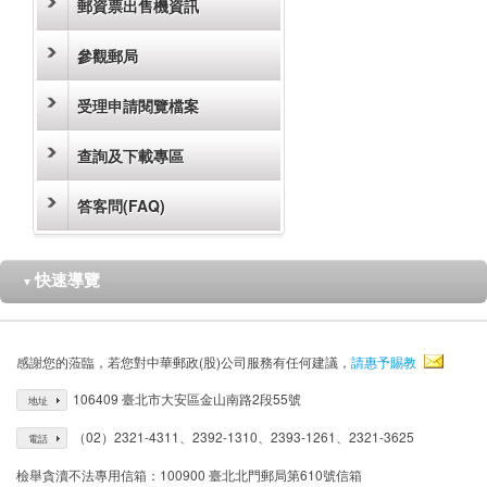
郵資票出售機資訊
參觀郵局
受理申請閱覽檔案
查詢及下載專區
答客問(FAQ)
快速導覽
▼
感謝您的蒞臨，若您對中華郵政(股)公司服務有任何建議，
請惠予賜教
106409 臺北市大安區金山南路2段55號
地址
（02）2321-4311、2392-1310、2393-1261、2321-3625
電話
檢舉貪瀆不法專用信箱：100900 臺北北門郵局第610號信箱